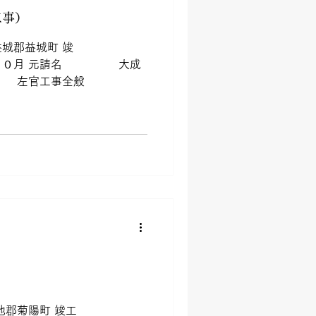
工事）
郡益城町 竣
０月 元請名 大成
 左官工事全般
池郡菊陽町 竣工