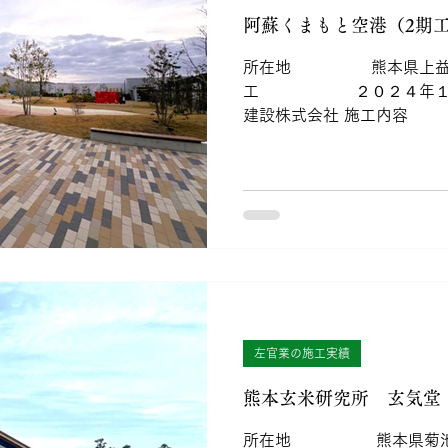
阿蘇くまもと空港（2期
所在地 熊本県上益城
工 ２０２４年１
建設株式会社 施工内容
左官業の施工実績
熊本玄米研究所 玄気堂
所在地 熊本県菊