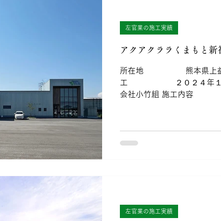
左官業の施工実績
アクアクララくまもと新
所在地 熊本県上益城
工 ２０２４年１
会社小竹組 施工内容 
左官業の施工実績