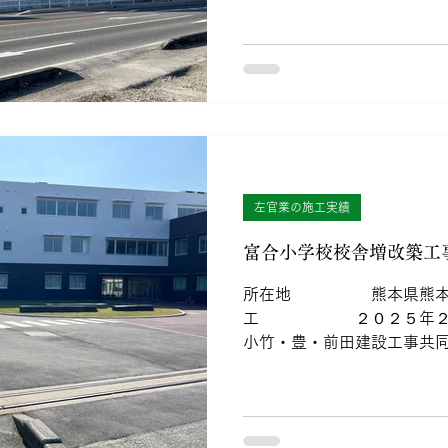
左官業の施工実績
富合小学校校舎増改築工
所在地 熊本県熊本市
工 ２０２５年２
小竹・豊・前田建設工事
官工事全般