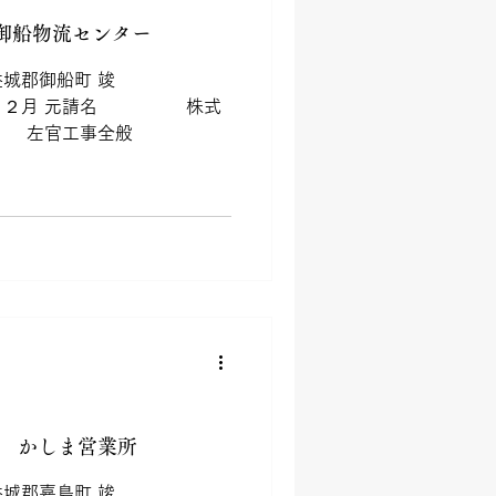
御船物流センター
郡御船町 竣
２月 元請名 株式
 左官工事全般
 かしま営業所
郡嘉島町 竣