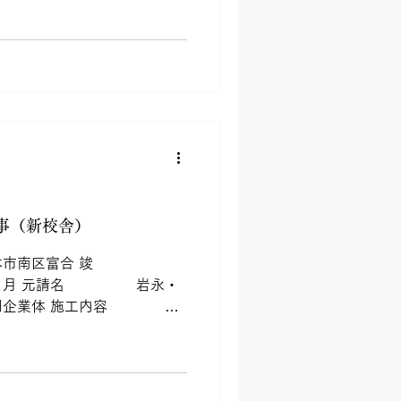
事（新校舎）
南区富合 竣
月 元請名 岩永・
共同企業体 施工内容 左